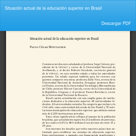
Volver
Situación actual de la educación superior en Brasil
a
los
detalles
Descargar
Descargar PDF
del
artículo