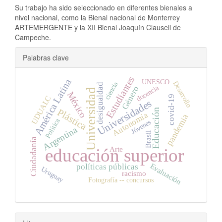
Su trabajo ha sido seleccionado en diferentes bienales a
nivel nacional, como la Bienal nacional de Monterrey
ARTEMERGENTE y la XII Bienal Joaquín Clausell de
Campeche.
##plugins.themes.bootstrap3.ar
Palabras clave
Estudiantes
América Latina
UNESCO
Desarrollo
ciencia
desigualdad
docencia
Género
Universidad
México
covid-19
UDUALC
Universidades
Plástica
Educación
Autonomía
pandemia
Política
Jóvenes
Argentina
Brasil
Ciudadanía
Arte
educación superior
Evaluación
políticas públicas
Uruguay
racismo
Fotografía -- concursos